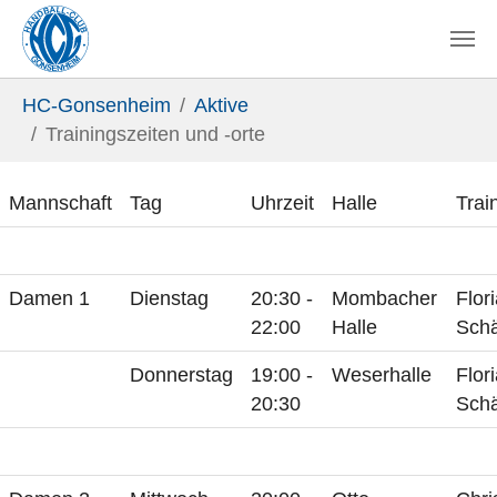
Zum Hauptinhalt springen
Sie sind hier:
HC-Gonsenheim
Aktive
Trainingszeiten und -orte
Mannschaft
Tag
Uhrzeit
Halle
Trai
Damen 1
Dienstag
20:30 -
Mombacher
Flor
22:00
Halle
Schä
Donnerstag
19:00 -
Weserhalle
Flor
20:30
Schä