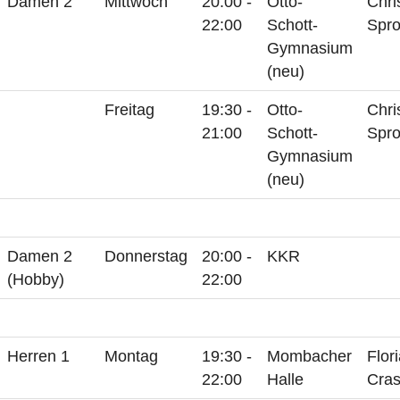
Damen 2
Mittwoch
20:00 -
Otto-
Chri
22:00
Schott-
Spro
Gymnasium
(neu)
Freitag
19:30 -
Otto-
Chri
21:00
Schott-
Spro
Gymnasium
(neu)
Damen 2
Donnerstag
20:00 -
KKR
(Hobby)
22:00
Herren 1
Montag
19:30 -
Mombacher
Flor
22:00
Halle
Cras