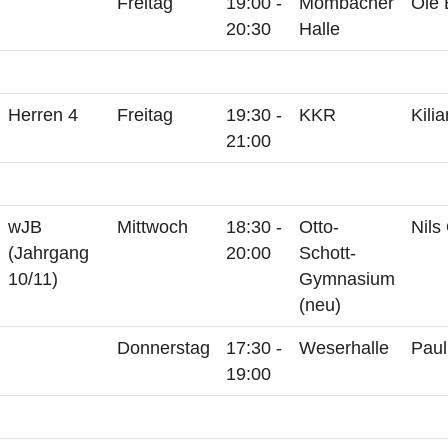
Freitag
19:00 -
Mombacher
Ole 
20:30
Halle
Herren 4
Freitag
19:30 -
KKR
Kili
21:00
wJB
Mittwoch
18:30 -
Otto-
Nils
(Jahrgang
20:00
Schott-
10/11)
Gymnasium
(neu)
Donnerstag
17:30 -
Weserhalle
Paul
19:00