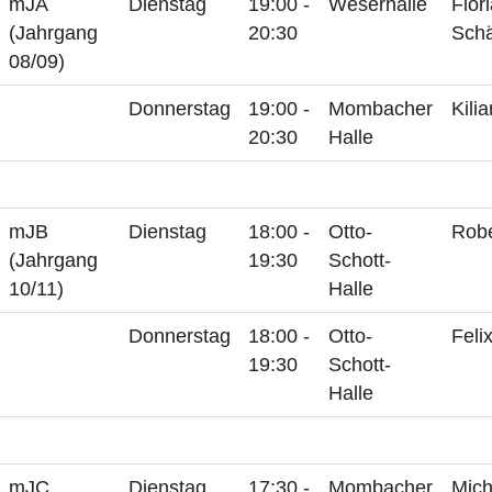
mJA
Dienstag
19:00 -
Weserhalle
Flor
(Jahrgang
20:30
Schä
08/09)
Donnerstag
19:00 -
Mombacher
Kili
20:30
Halle
mJB
Dienstag
18:00 -
Otto-
Robe
(Jahrgang
19:30
Schott-
10/11)
Halle
Donnerstag
18:00 -
Otto-
Feli
19:30
Schott-
Halle
mJC
Dienstag
17:30 -
Mombacher
Mich