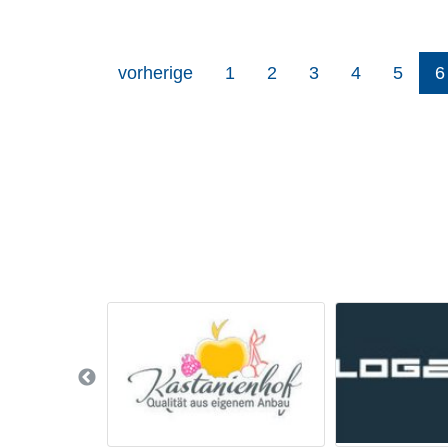
vorherige
1
2
3
4
5
6