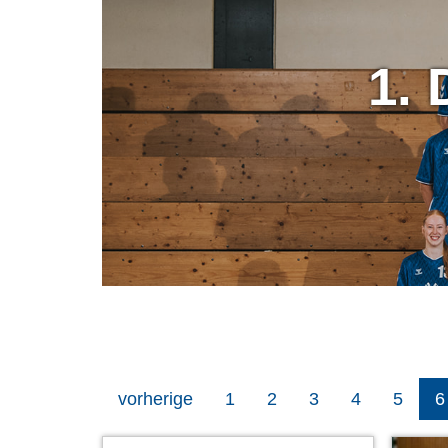
1. 
2.
vorherige
1
2
3
4
5
6